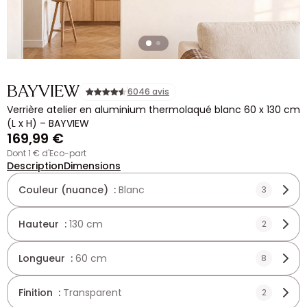
BAYVIEW
6046 avis
Verrière atelier en aluminium thermolaqué blanc 60 x 130 cm
(L x H) – BAYVIEW
169,99 €
dont 1 € d'Eco-part
Description
Dimensions
Couleur (nuance) :
Blanc
3
Hauteur :
130 cm
2
Longueur :
60 cm
8
Finition :
Transparent
2