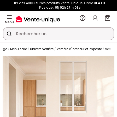
-11% dès 400€ sur les produits Vente-unique. Code
HEAT11
Plus que :
01j
02h
27m
07s
Menu
olage
Menuiserie
Univers verrière
Verrière d'intérieur et imposte
Verrière