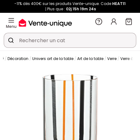
-11% dès 400€ sur les produits Vente-unique. Code
HEAT11
Plus que :
02j
15h
19m
23s
Menu
Décoration
Univers art de la table
Art de la table
Verre
Verre à ea