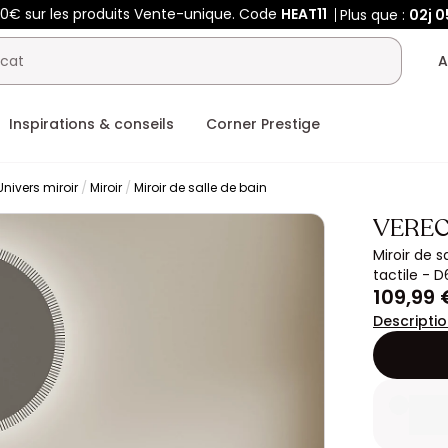
00€ sur les produits Vente-unique. Code
HEAT11
Plus que :
02j
0
A
Inspirations & conseils
Corner Prestige
Univers miroir
Miroir
Miroir de salle de bain
VEREC
Miroir de 
tactile - 
109,99 
Descripti