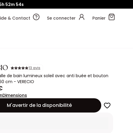
5h
52m
53s
ide & Contact
Se connecter
Panier
IO
13 avis
salle de bain lumineux soleil avec anti buée et bouton
D60 cm - VERECIO
€
on
Dimensions
M'avertir de la disponibilité