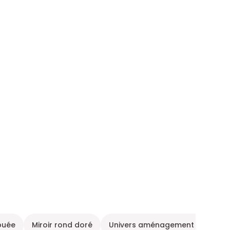
-buée
Miroir rond doré
Univers aménagement salle de 