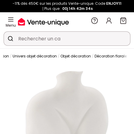
-11% dès 450€ sur les produits Vente-unique. Code
ENJOY11
Plus que :
00j
14h
42m
34s
Menu
ation
Univers objet décoration
Objet décoration
Décoration florale
V