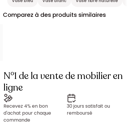
Vase bleu
Vase blanc
Vase fibre naturelle
U
Comparez à des produits similaires
N°1 de la vente de mobilier en
ligne
Recevez 4% en bon
30 jours satisfait ou
d'achat pour chaque
remboursé
commande