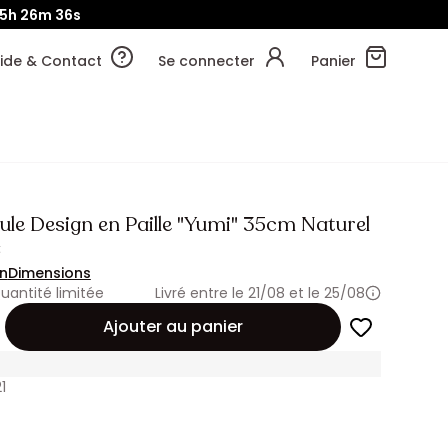
15h
26m
35s
ide & Contact
Se connecter
Panier
ule Design en Paille "Yumi" 35cm Naturel
€
on
Dimensions
uantité limitée
Livré entre le 21/08 et le 25/08
Ajouter au panier
1