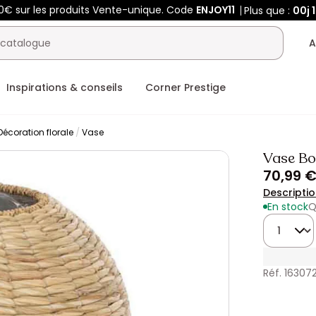
0€ sur les produits Vente-unique. Code
ENJOY11
Plus que :
00j
A
Inspirations & conseils
Corner Prestige
Décoration florale
Vase
Vase Bo
70,99 
Descripti
En stock
Q
Quantité
Réf. 163072