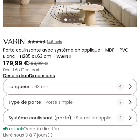
VARIN
146 avis
Porte coulissante avec système en applique - MDF + PVC
Blanc - H205 x L63 cm - VARIN II
179,99 €
189,99 €
dont 1 € d'Eco-part
Description
Dimensions
Longueur :
63 cm
4
Type de porte :
Porte simple
2
Système coulissant (porte) :
Sur rail en applique
2
En stock
Quantité limitée
Livré sous 3 à 7 jours