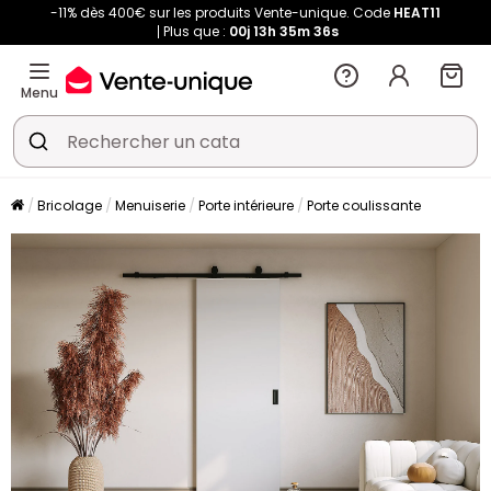
-11% dès 400€ sur les produits Vente-unique. Code
HEAT11
Plus que :
00j
13h
35m
35s
Menu
Bricolage
Menuiserie
Porte intérieure
Porte coulissante