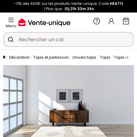
-11% dès 400€ sur les produits Vente-unique. Code
HEAT11
Plus que :
01j
21h
33m
24s
Menu
Décoration
Tapis et paillasson
Univers tapis
Tapis
Tapis de sa