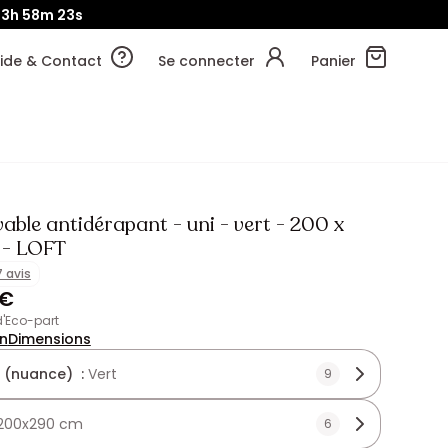
23h
58m
22s
ide & Contact
Se connecter
Panier
vable antidérapant - uni - vert - 200 x
 - LOFT
7 avis
 €
 d'Eco-part
on
Dimensions
 (nuance) :
Vert
9
200x290 cm
6