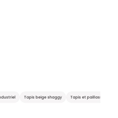
ndustriel
Tapis beige shaggy
Tapis et paillasson
T