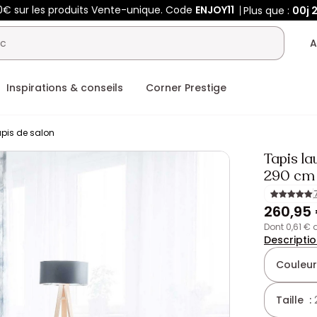
0€ sur les produits Vente-unique. Code
ENJOY11
Plus que :
00j
A
Inspirations & conseils
Corner Prestige
pis de salon
Tapis la
290 cm
260,95
dont 0,61 €
Descripti
Couleur
Taille :