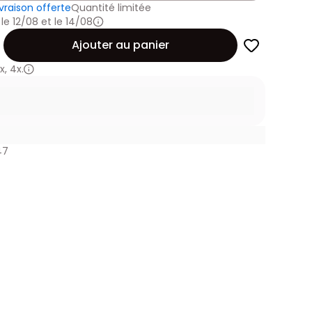
ivraison offerte
Quantité limitée
 le 12/08 et le 14/08
Ajouter au panier
x
,
4x.
47