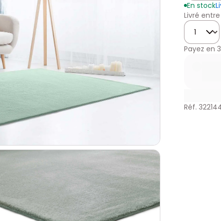
En stock
L
Livré entre
Quantité
Payez en
3
Réf. 32214