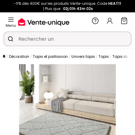
-11% dès 400€ sur les produits Vente-unique. Code
HEAT11
Plus que :
02j
01h
43m
01s
Menu
Décoration
Tapis et paillasson
Univers tapis
Tapis
Tapis de sa