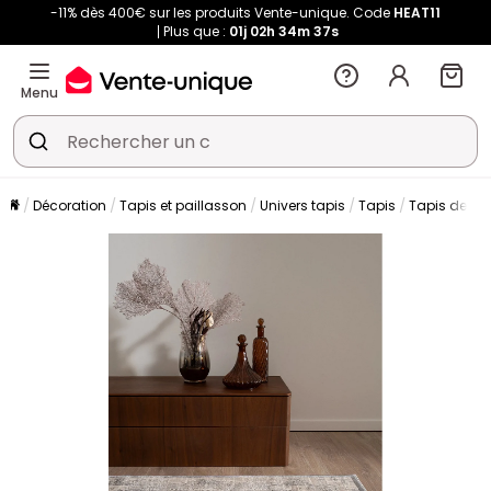
-11% dès 400€ sur les produits Vente-unique. Code
HEAT11
Plus que :
01j
02h
34m
37s
Menu
Décoration
Tapis et paillasson
Univers tapis
Tapis
Tapis de sa