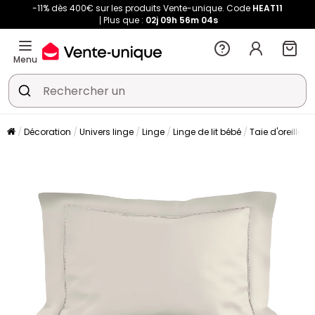
-11% dès 400€ sur les produits Vente-unique. Code
HEAT11
Plus que :
02j
09h
56m
04s
Menu
Décoration
Univers linge
Linge
Linge de lit bébé
Taie d'oreiller