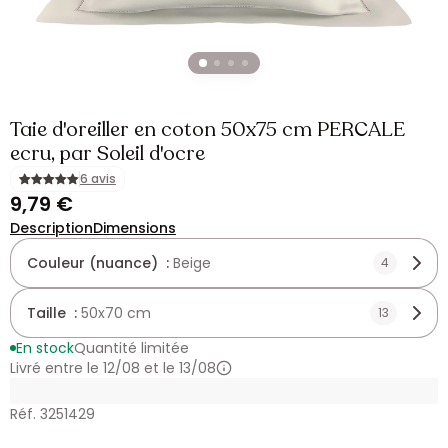
Taie d'oreiller en coton 50x75 cm PERCALE
ecru, par Soleil d'ocre
6 avis
9,79 €
Description
Dimensions
Couleur (nuance) :
Beige
4
Taille :
50x70 cm
13
En stock
Quantité limitée
Livré entre le 12/08 et le 13/08
Réf. 3251429