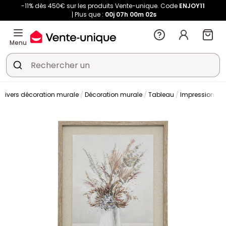
-11% dès 450€ sur les produits Vente-unique. Code
ENJOY11
Plus que :
00j
07h
00m
01s
Menu
Univers décoration murale
Décoration murale
Tableau
Impression sur 