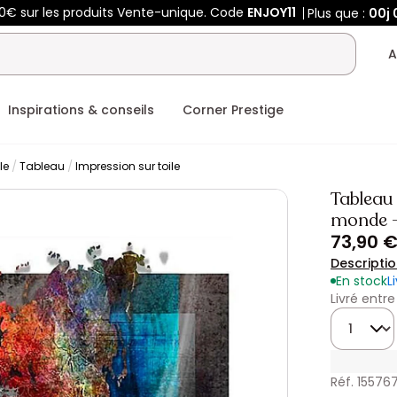
50€ sur les produits Vente-unique. Code
ENJOY11
Plus que :
00j
A
Inspirations & conseils
Corner Prestige
le
Tableau
Impression sur toile
Tableau 
monde -
73,90 
Descripti
En stock
L
Livré entre
Quantité
Réf. 15576