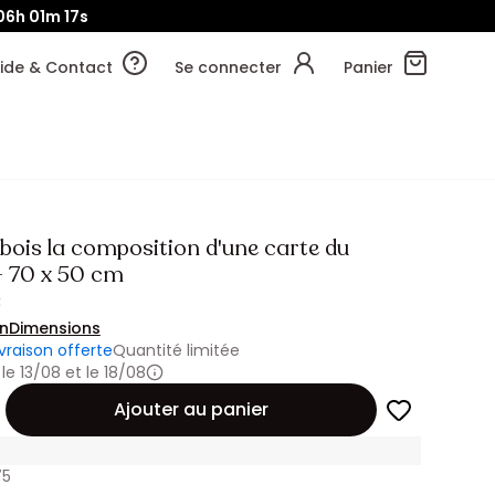
06h
01m
15s
ide & Contact
Se connecter
Panier
bois la composition d'une carte du
 70 x 50 cm
€
on
Dimensions
ivraison offerte
Quantité limitée
 le 13/08 et le 18/08
Ajouter au panier
75