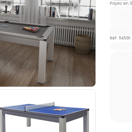
Payez en
3
Réf. 114591