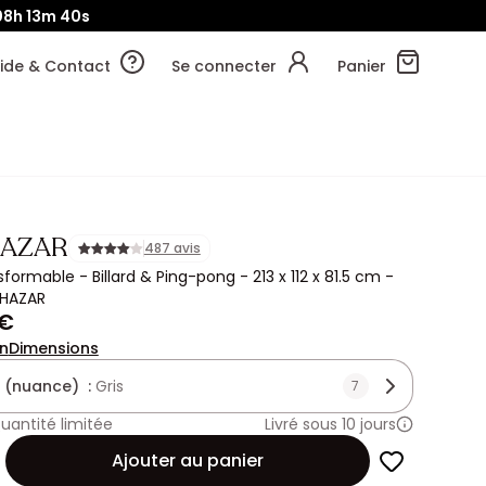
08h
13m
38s
ide & Contact
Se connecter
Panier
HAZAR
487 avis
formable - Billard & Ping-pong - 213 x 112 x 81.5 cm -
THAZAR
 €
on
Dimensions
 (nuance) :
Gris
7
uantité limitée
Livré sous 10 jours
Ajouter au panier