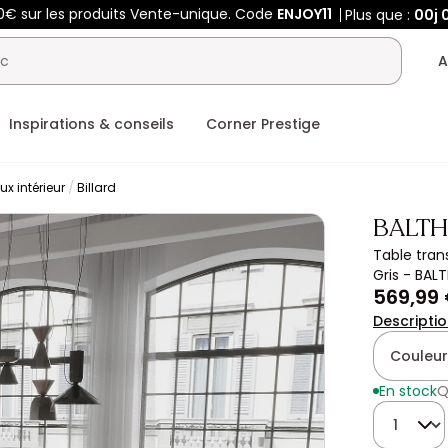
0€ sur les produits Vente-unique. Code
ENJOY11
Plus que :
00j
A
Inspirations & conseils
Corner Prestige
ux intérieur
Billard
BALT
Table trans
Gris - BAL
569,99
Descripti
Couleur
En stock
Q
Quantité