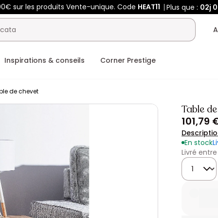
00€ sur les produits Vente-unique. Code
HEAT11
Plus que :
02j
0
A
Inspirations & conseils
Corner Prestige
ble de chevet
Table de
101,79 
Descripti
En stock
L
Livré entre
Quantité