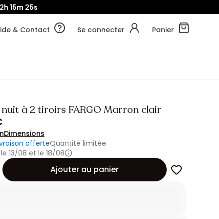
2h
15m
23s
ide & Contact
Se connecter
Panier
 nuit à 2 tiroirs FARGO Marron clair
€
on
Dimensions
ivraison offerte
Quantité limitée
 le 13/08 et le 18/08
Ajouter au panier