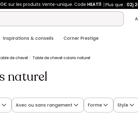
00€ sur les produits Vente-unique. Code
HEAT11
Plus que :
02j
2
A
Inspirations & conseils
Corner Prestige
Table de chevet
Table de chevet coloris naturel
s naturel
e
Avec ou sans rangement
Forme
Style