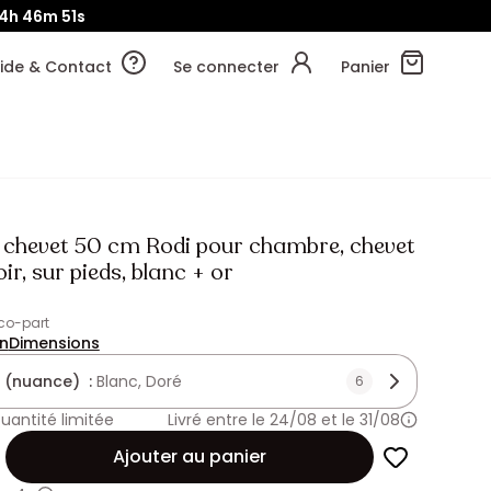
4h
46m
49s
ide & Contact
Se connecter
Panier
e chevet 50 cm Rodi pour chambre, chevet
oir, sur pieds, blanc + or
Eco-part
on
Dimensions
 (nuance) :
Blanc, Doré
6
uantité limitée
Livré entre le 24/08 et le 31/08
Ajouter au panier