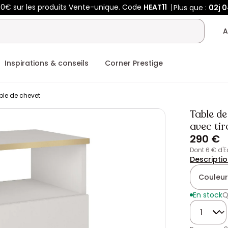
00€ sur les produits Vente-unique. Code
HEAT11
Plus que :
02j
0
A
Inspirations & conseils
Corner Prestige
ble de chevet
Table d
avec tir
290 €
dont 6 € d'
Descripti
Couleur
En stock
Q
Quantité