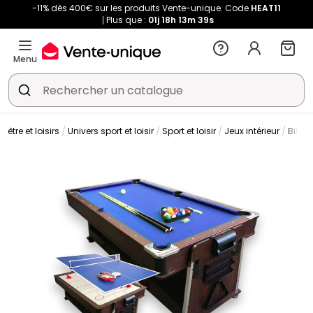
-11% dès 400€ sur les produits Vente-unique. Code
HEAT11
Plus que :
01j
18h
13m
38s
Menu
-être et loisirs
Univers sport et loisir
Sport et loisir
Jeux intérieur
Billar