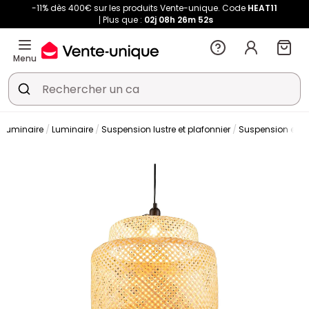
-11% dès 400€ sur les produits Vente-unique. Code
HEAT11
Plus que :
02j
08h
26m
52s
Menu
s luminaire
Luminaire
Suspension lustre et plafonnier
Suspension et lu