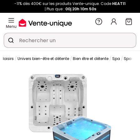
-11% dès 400€ sur les produits Vente-unique. Code
HEAT11
Plus que :
00j
20h
10m
49s
Menu
t loisirs
Univers bien-être et détente
Bien être et détente
Spa
Spa rigi