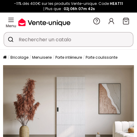
-11% dès 400€ sur les produits Vente-unique. Code
HEAT11
Plus que :
02j
06h
07m
41s
Menu
Bricolage
Menuiserie
Porte intérieure
Porte coulissante