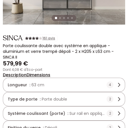
SINCA
161 avis
Porte coulissante double avec système en applique -
aluminium et verre trempé dépoli - 2 x H205 x L63 cm -
SINCA II
579,99 €
dont 4,08 € d'Eco-part
Description
Dimensions
Longueur :
63 cm
4
Type de porte :
Porte double
2
Système coulissant (porte) :
Sur rail en applique
2
Finition du verre :
Dépoli
2