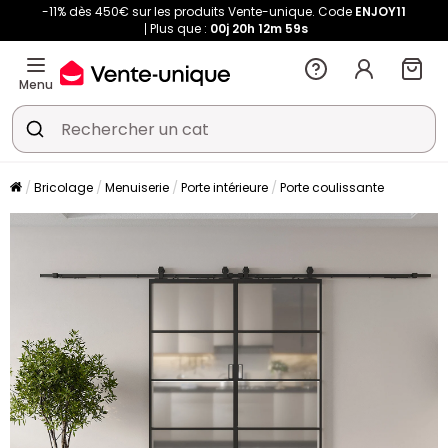
-11% dès 450€ sur les produits Vente-unique. Code
ENJOY11
Plus que :
00j
20h
12m
57s
Menu
Bricolage
Menuiserie
Porte intérieure
Porte coulissante