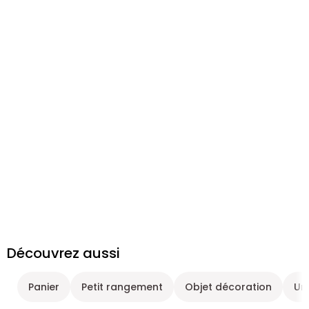
Découvrez aussi
Panier
Petit rangement
Objet décoration
Un