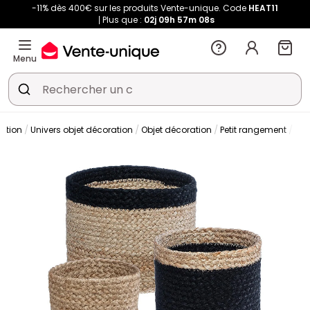
-11% dès 400€ sur les produits Vente-unique. Code
HEAT11
Plus que :
02j
09h
57m
07s
Menu
ation
Univers objet décoration
Objet décoration
Petit rangement
Pan