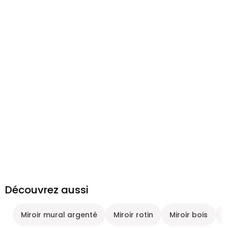
Découvrez aussi
Miroir mural argenté
Miroir rotin
Miroir bois
D