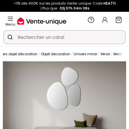
-11% dès 400€ sur les produits Vente-unique. Code
HEAT11
Plus que :
02j
07h
34m
38s
Menu
ivers objet décoration
Objet décoration
Univers miroir
Miroir
Miroir mu