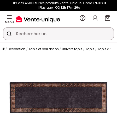
-11% dès 450€ sur les produits Vente-unique. Code
ENJOY11
Plus que :
00j
12h
17m
25s
Menu
Décoration
Tapis et paillasson
Univers tapis
Tapis
Tapis de sa