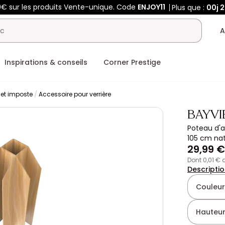
0€ sur les produits Vente-unique. Code
ENJOY11
Plus que :
00j
A
Inspirations & conseils
Corner Prestige
r et imposte
Accessoire pour verrière
BAYV
Poteau d'a
105 cm nat
29,99 €
dont 0,01 €
Descripti
Couleur
Hauteur