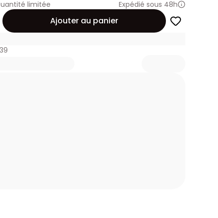
uantité limitée
Expédié sous 48h
Ajouter au panier
439