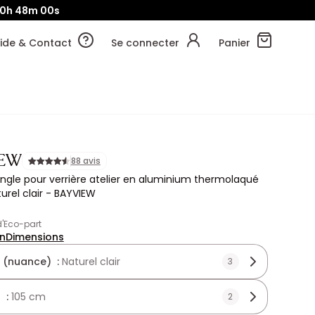
20h
47m
58s
ide & Contact
Se connecter
Panier
IEW
88 avis
ngle pour verrière atelier en aluminium thermolaqué
urel clair - BAYVIEW
 d'Eco-part
on
Dimensions
 (nuance) :
Naturel clair
3
 :
105 cm
2