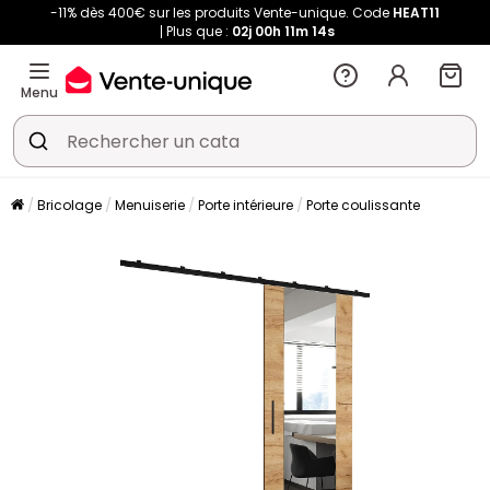
-11% dès 400€ sur les produits Vente-unique. Code
HEAT11
Plus que :
02j
00h
11m
14s
Menu
Bricolage
Menuiserie
Porte intérieure
Porte coulissante