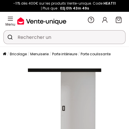
-11% dès 400€ sur les produits Vente-unique. Code
HEAT11
Plus que :
02j
01h
43m
49s
Menu
Bricolage
Menuiserie
Porte intérieure
Porte coulissante