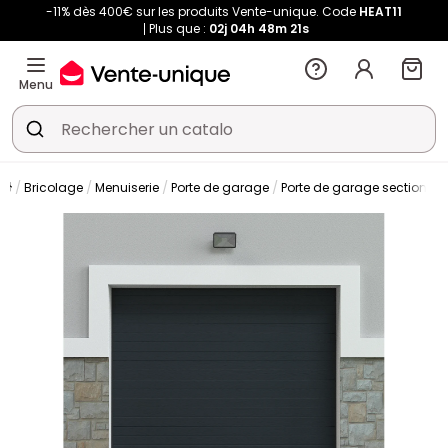
-11% dès 400€ sur les produits Vente-unique. Code
HEAT11
Plus que :
02j
04h
48m
21s
Menu
Bricolage
Menuiserie
Porte de garage
Porte de garage sectionnel