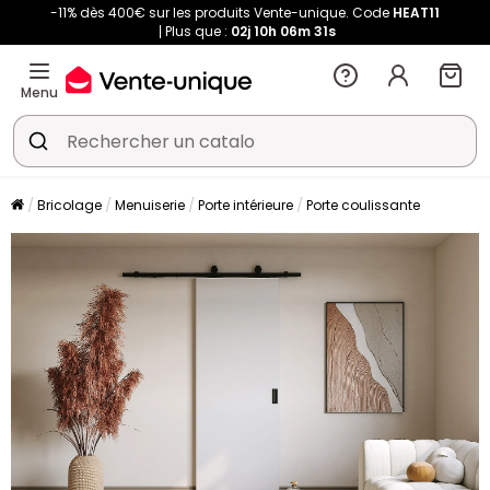
-11% dès 400€ sur les produits Vente-unique. Code
HEAT11
Plus que :
02j
10h
06m
30s
Menu
Bricolage
Menuiserie
Porte intérieure
Porte coulissante