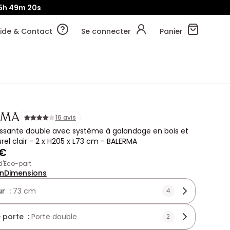
5h
49m
20s
ide & Contact
Se connecter
Panier
RMA
16 avis
issante double avec système à galandage en bois et
rel clair - 2 x H205 x L73 cm - BALERMA
 €
 d'Eco-part
on
Dimensions
r :
73 cm
4
 porte :
Porte double
2