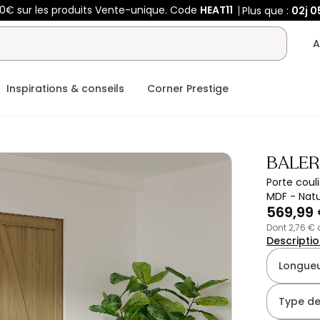
00€ sur les produits Vente-unique. Code
HEAT11
Plus que :
02j
0
A
Inspirations & conseils
Corner Prestige
BALE
Porte coul
MDF - Natu
569,99
dont 2,76 €
Descripti
Longueu
Type de