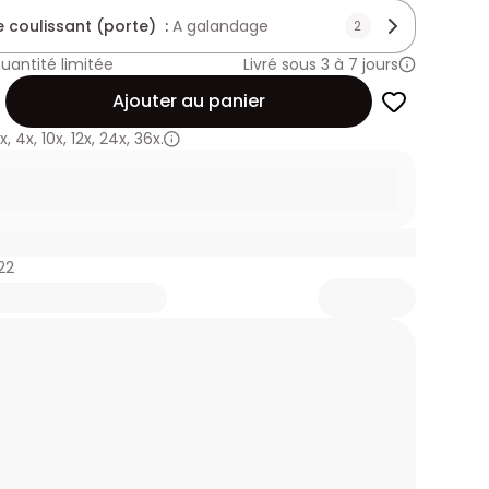
 coulissant (porte) :
A galandage
2
uantité limitée
Livré sous 3 à 7 jours
Ajouter au panier
x
,
4x
,
10x
,
12x
,
24x
,
36x.
22