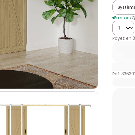
Système
En stock
Q
Quantité
Payez en
3
Réf. 33630