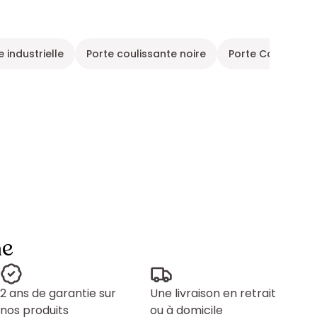
 industrielle
Porte coulissante noire
Porte Coulissant
ne
2 ans de garantie sur
Une livraison en retrait
nos produits
ou à domicile