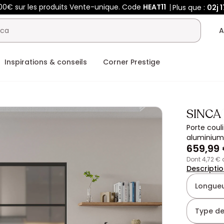
00€ sur les produits Vente-unique. Code
HEAT11
Plus que :
02j
1
A
Inspirations & conseils
Corner Prestige
SINCA
Porte coul
aluminium 
659,99
dont 4,72 €
Descripti
Longueu
Type de