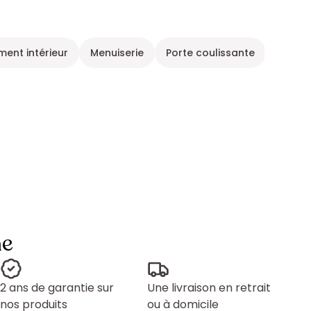
nt intérieur
Menuiserie
Porte coulissante
Aména
ne
2 ans de garantie sur
Une livraison en retrait
nos produits
ou à domicile