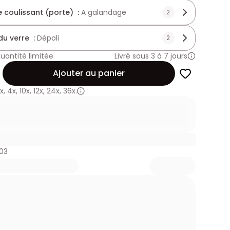
 coulissant (porte) :
A galandage
2
 du verre :
Dépoli
2
uantité limitée
Livré sous 3 à 7 jours
Ajouter au panier
x
,
4x
,
10x
,
12x
,
24x
,
36x.
03