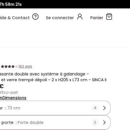
7h
58m
19s
ide & Contact
Se connecter
Panier
162 avis
issante double avec système à galandage -
et verre trempé dépoli - 2 x H205 x L73 cm - SINCA II
 €
 d'Eco-part
on
Dimensions
r :
73 cm
4
 porte :
Porte double
2