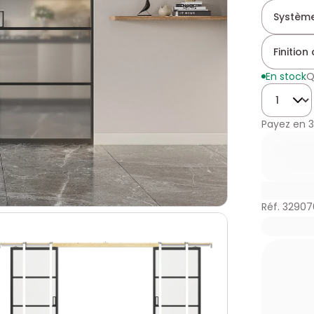
Système
Finition
En stock
Q
Quantité
Payez en
3
Réf. 32907