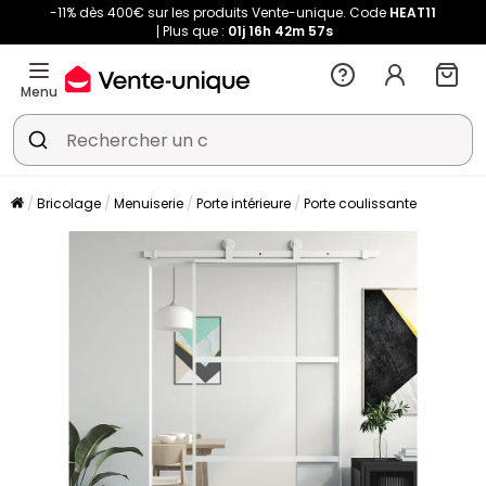
-11% dès 400€ sur les produits Vente-unique. Code
HEAT11
Plus que :
01j
16h
42m
57s
Menu
Bricolage
Menuiserie
Porte intérieure
Porte coulissante