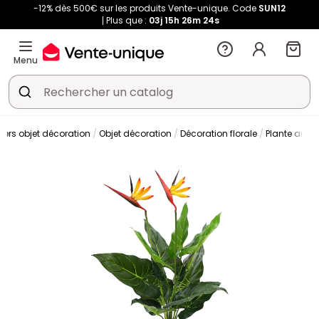
-12% dès 500€ sur les produits Vente-unique. Code
SUN12
Plus que :
03j
15h
26m
23s
Menu
vers objet décoration
Objet décoration
Décoration florale
Plante artific