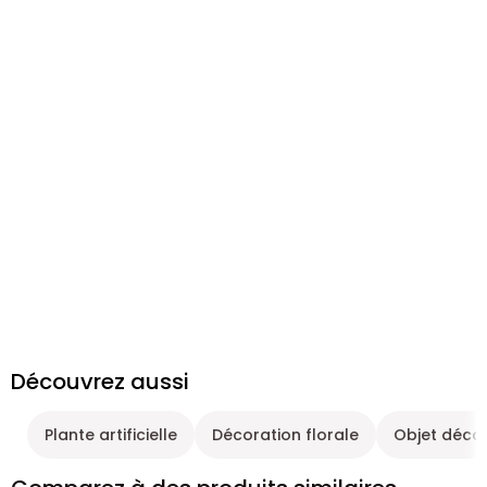
Découvrez aussi
Plante artificielle
Décoration florale
Objet déco