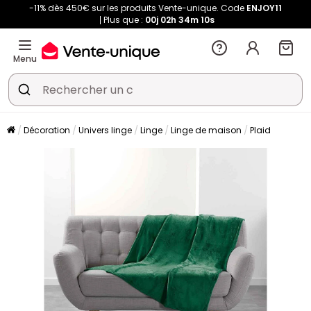
-11% dès 450€ sur les produits Vente-unique. Code
ENJOY11
Plus que :
00j
02h
34m
09s
Menu
Décoration
Univers linge
Linge
Linge de maison
Plaid