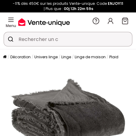
-11% dès 450€ sur les produits Vente-unique. Code
ENJOY11
Plus que :
00j
12h
22m
58s
Menu
Décoration
Univers linge
Linge
Linge de maison
Plaid