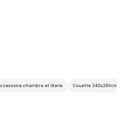
ccessoire chambre et literie
Couette 240x260cm
Cou