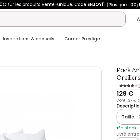
50€ sur les produits Vente-unique. Code
ENJOY11
Plus que :
00j
A
Inspirations & conseils
Corner Prestige
Pack An
Oreille
129 €
dont 1,27 €
Descripti
Taille :
En stock
L
Livré entre