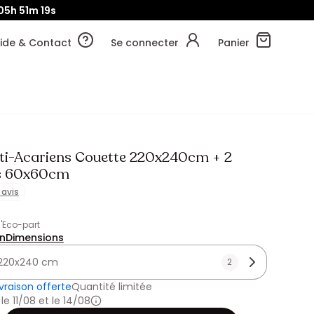
05h
51m
17s
ide & Contact
Se connecter
Panier
ti-Acariens Couette 220x240cm + 2
rs 60x60cm
1 avis
 d'Eco-part
on
Dimensions
220x240 cm
2
ivraison offerte
Quantité limitée
 le 11/08 et le 14/08