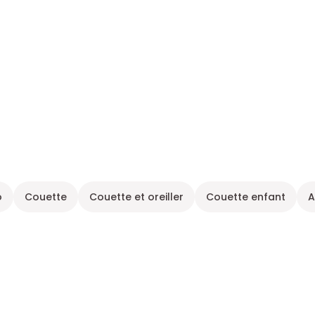
o
Couette
Couette et oreiller
Couette enfant
A