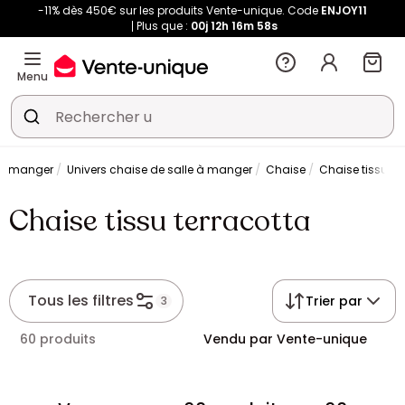
-11% dès 450€ sur les produits Vente-unique. Code
ENJOY11
Plus que :
00j
12h
16m
57s
Menu
 à manger
Univers chaise de salle à manger
Chaise
Chaise tissu te
Chaise tissu terracotta
Tous les filtres
Trier par
3
60 produits
Vendu par Vente-unique