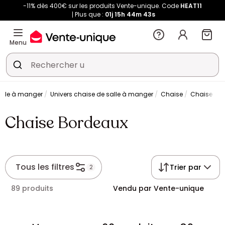
-11% dès 400€ sur les produits Vente-unique. Code
HEAT11
Plus que :
01j
15h
44m
42s
Menu
alle à manger
Univers chaise de salle à manger
Chaise
Chaise Bo
Chaise Bordeaux
Tous les filtres
Trier par
2
89 produits
Vendu par Vente-unique