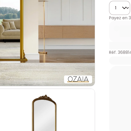
Quantité
Payez en
3
Réf. 36881