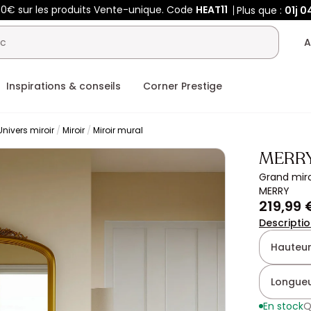
00€ sur les produits Vente-unique. Code
HEAT11
Plus que :
01j
0
A
Inspirations & conseils
Corner Prestige
Univers miroir
Miroir
Miroir mural
MERR
Grand miro
MERRY
219,99 
Descripti
Hauteur
Longueu
En stock
Q