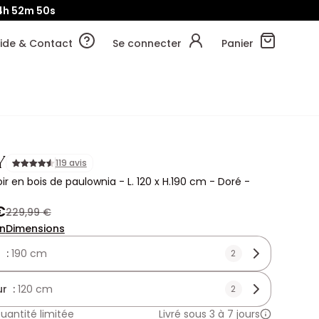
4h
52m
48s
ide & Contact
Se connecter
Panier
Y
119 avis
ir en bois de paulownia - L. 120 x H.190 cm - Doré -
€
229,99 €
on
Dimensions
 :
190 cm
2
r :
120 cm
2
uantité limitée
Livré sous 3 à 7 jours