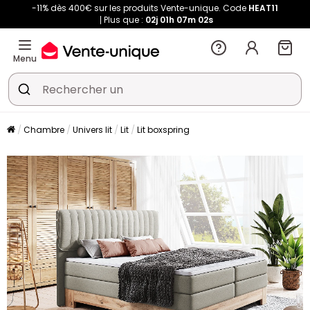
-11% dès 400€ sur les produits Vente-unique. Code
HEAT11
Plus que :
02j
01h
07m
02s
Menu
Chambre
Univers lit
Lit
Lit boxspring