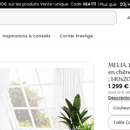
400€ sur les produits Vente-unique. Code
HEAT11
Plus que :
02j
A
Inspirations & conseils
Corner Prestige
MELIA, 
en chêne
: 140x2
1 299 €
dont 10 € d
Descripti
Couleur
Taille 