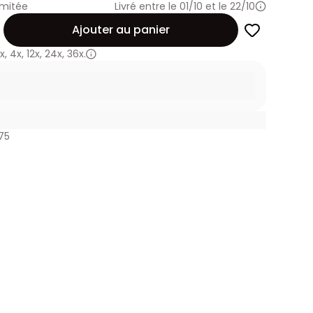
imitée
Livré entre le 01/10 et le 22/10
Ajouter au panier
x
,
4x
,
12x
,
24x
,
36x.
75