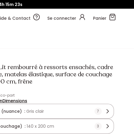
14h
15m
21s
ide & Contact
Se connecter
Panier
Lit rembourré à ressorts ensachés, cadre
, matelas élastique, surface de couchage
00 cm, frêne
'Eco-part
on
Dimensions
 (nuance) :
Gris clair
7
(couchage) :
140 x 200 cm
3