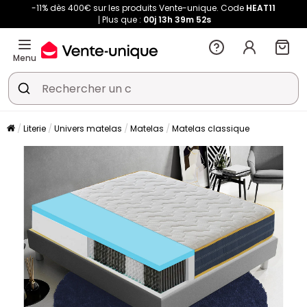
-11% dès 400€ sur les produits Vente-unique. Code
HEAT11
Plus que :
00j
13h
39m
51s
Menu
Literie
Univers matelas
Matelas
Matelas classique