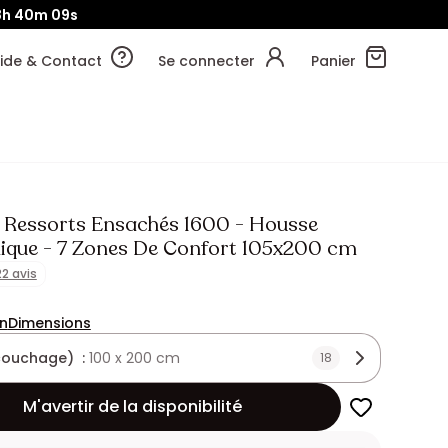
8h
40m
07s
ide & Contact
Se connecter
Panier
 Ressorts Ensachés 1600 - Housse
que - 7 Zones De Confort 105x200 cm
22 avis
on
Dimensions
(couchage) :
100 x 200 cm
18
M'avertir de la disponibilité