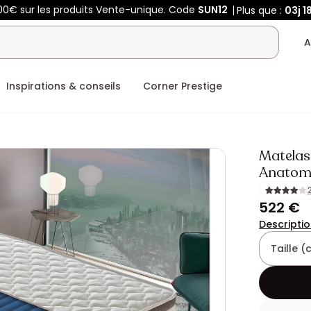
00€ sur les produits Vente-unique. Code
SUN12
Plus que :
03j
1
A
Inspirations & conseils
Corner Prestige
Matelas
Anatomi
522 €
Descripti
Taille 