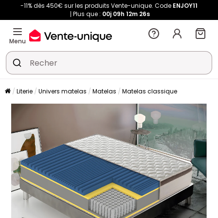
-11% dès 450€ sur les produits Vente-unique. Code
ENJOY11
Plus que :
00j
09h
12m
25s
Menu
Literie
Univers matelas
Matelas
Matelas classique