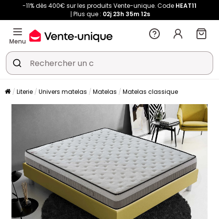
-11% dès 400€ sur les produits Vente-unique. Code
HEAT11
Plus que :
02j
23h
35m
12s
Menu
Literie
Univers matelas
Matelas
Matelas classique