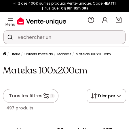
-11% dès 400€ sur les produits Vente-unique. Code
HEAT11
Plus que :
01j
16h
10m
08s
Menu
Literie
Univers matelas
Matelas
Matelas 100x200cm
Matelas 100x200cm
Tous les filtres
Trier par
1
497 produits