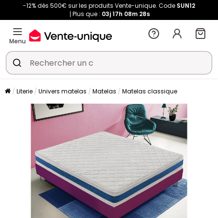
-12% dès 500€ sur les produits Vente-unique. Code
SUN12
Plus que :
03j
17h
08m
28s
Menu
Literie
Univers matelas
Matelas
Matelas classique