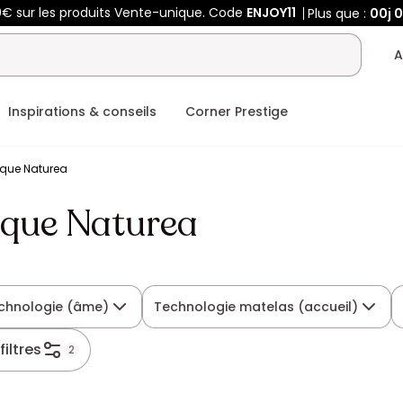
0€ sur les produits Vente-unique. Code
ENJOY11
Plus que :
00j
A
Inspirations & conseils
Corner Prestige
rque Naturea
que Naturea
chnologie (âme)
Technologie matelas (accueil)
filtres
2