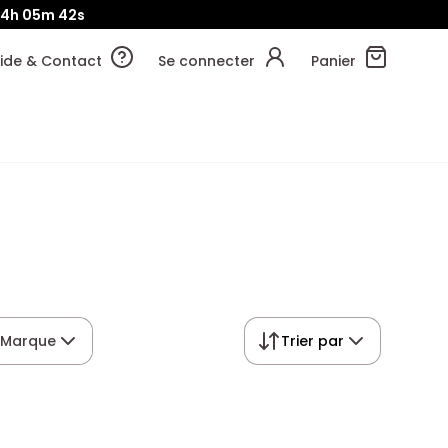
04h
05m
41s
ide & Contact
Se connecter
Panier
Marque
Trier par