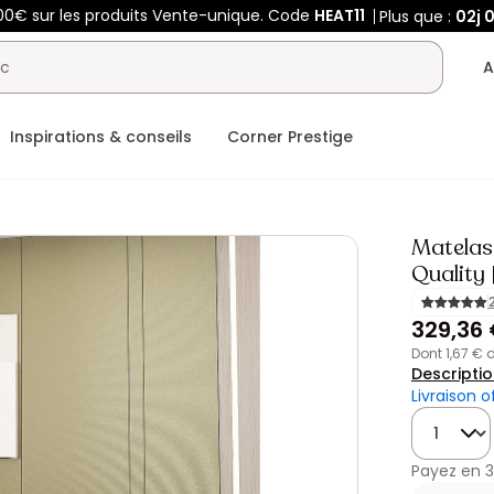
00€ sur les produits Vente-unique. Code
HEAT11
Plus que :
02j
0
A
Inspirations & conseils
Corner Prestige
Matelas
Quality 
329,36
dont 1,67 €
Descripti
Livraison o
Quantité
Payez en
3