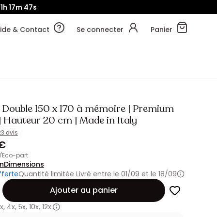
1h
17m
45s
ide & Contact
Se connecter
Panier
 Double 150 x 170 à mémoire | Premium
| Hauteur 20 cm | Made in Italy
23 avis
 €
 d'Eco-part
on
Dimensions
fferte
Quantité limitée
Livré entre le 01/09 et le 18/09
Ajouter au panier
x
,
4x
,
5x
,
10x
,
12x.